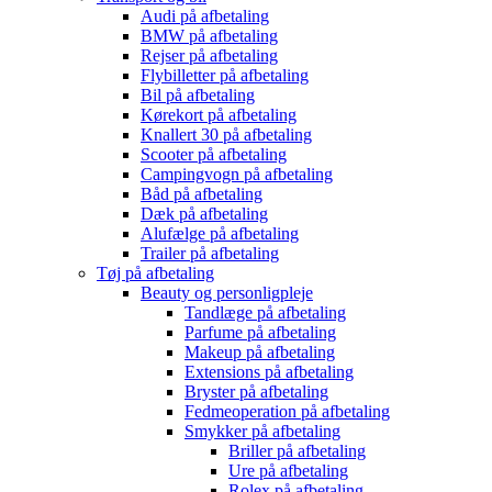
Audi på afbetaling
BMW på afbetaling
Rejser på afbetaling
Flybilletter på afbetaling
Bil på afbetaling
Kørekort på afbetaling
Knallert 30 på afbetaling
Scooter på afbetaling
Campingvogn på afbetaling
Båd på afbetaling
Dæk på afbetaling
Alufælge på afbetaling
Trailer på afbetaling
Tøj på afbetaling
Beauty og personligpleje
Tandlæge på afbetaling
Parfume på afbetaling
Makeup på afbetaling
Extensions på afbetaling
Bryster på afbetaling
Fedmeoperation på afbetaling
Smykker på afbetaling
Briller på afbetaling
Ure på afbetaling
Rolex på afbetaling