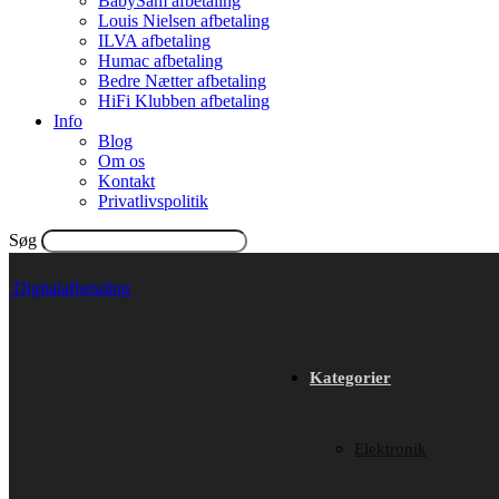
BabySam afbetaling
Louis Nielsen afbetaling
ILVA afbetaling
Humac afbetaling
Bedre Nætter afbetaling
HiFi Klubben afbetaling
Info
Blog
Om os
Kontakt
Privatlivspolitik
Søg
Digitalafbetaling
Kategorier
Elektronik