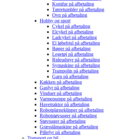
Komfur på afbetaling
Tørretumbler på afbetaling
Ovn på afbetaling
Hobby og sport
Cykel på afbetaling
Elcykel på afbetaling
Ladcykel på afbetaling
El løbehjul på afbetaling
Bøger på afbetaling
Legetøj på afbetaling
Rideudstyr på afbetaling
Symaskine på afbetaling
Trampolin på afbetaling
Garn på afbetaling
Køkken på afbetaling
Gasfyr på afbetaling
Vinduer på afbetaling
Varmepumpe på afbetaling
Havetraktor på afbetaling
Robotplæneklipper på afbetaling
Robotstøvsuger på afbetaling
Støvsuger på afbetaling
Græsslåmaskine på afbetaling
Pillefyr på afbetaling
Transport og bil