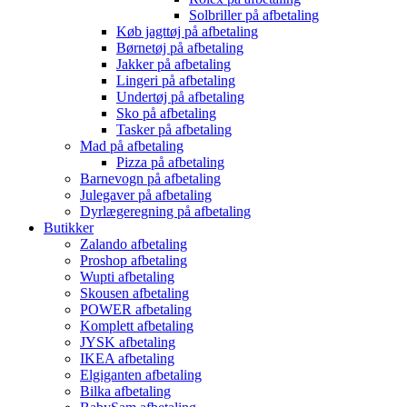
Solbriller på afbetaling
Køb jagttøj på afbetaling
Børnetøj på afbetaling
Jakker på afbetaling
Lingeri på afbetaling
Undertøj på afbetaling
Sko på afbetaling
Tasker på afbetaling
Mad på afbetaling
Pizza på afbetaling
Barnevogn på afbetaling
Julegaver på afbetaling
Dyrlægeregning på afbetaling
Butikker
Zalando afbetaling
Proshop afbetaling
Wupti afbetaling
Skousen afbetaling
POWER afbetaling
Komplett afbetaling
JYSK afbetaling
IKEA afbetaling
Elgiganten afbetaling
Bilka afbetaling