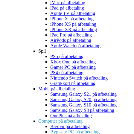
iMac på afbetaling
iPad på afbetaling
Apple TV på afbetaling
iPhone X på afbetaling
iPhone XS på afbetaling
iPhone XR på afbetaling
iPad Pro på afbetaling
AirPods på afbetaling
Apple Watch på afbetaling
Spil
PS5 på afbetaling
Xbox One på afbetaling
Gamer PC på afbetaling
PS4 på afbetaling
Nintendo Switch på afbetaling
Grafikkort på afbetaling
Mobil på afbetaling
Samsung Galaxy S21 på afbetaling
Samsung Galaxy S20 på afbetaling
Samsung Galaxy S10 på afbetaling
Samsung Galaxy S8 på afbetaling
OnePlus på afbetaling
Computer på afbetaling
Bærbar på afbetaling
Byg selv PC på afbetaling