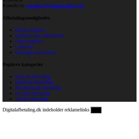
Kontakt os:
kontakt@digitalafbetaling.dk
Afbetalingsmuligheder
Klarna butikker
Butikker med MobilePay
Qliro butikker
Collector
Betaling med faktura
Poplære kategorier
Mad på afbetaling
Mobil på afbetaling
MacBook på afbetaling
PS5 på afbetaling
Tøj på afbetaling
Digitalafbetaling.dk indeholder reklamelinks
OK