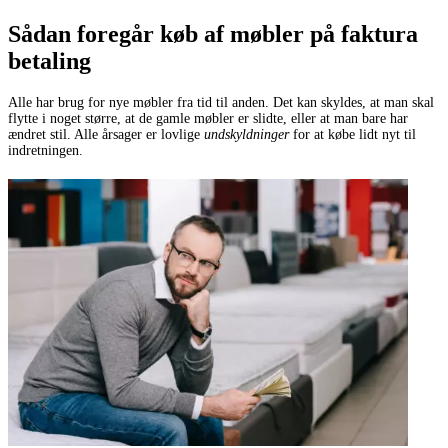
Sådan foregår køb af møbler på faktura
betaling
Alle har brug for nye møbler fra tid til anden. Det kan skyldes, at man skal
flytte i noget større, at de gamle møbler er slidte, eller at man bare har
ændret stil. Alle årsager er lovlige
undskyldninger
for at købe lidt nyt til
indretningen.