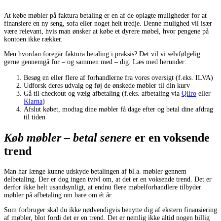
At købe møbler på faktura betaling er en af de oplagte muligheder for at
finansiere en ny seng, sofa eller noget helt tredje. Denne mulighed vil især
være relevant, hvis man ønsker at købe et dyrere møbel, hvor pengene på
kontoen ikke rækker.
Men hvordan foregår faktura betaling i praksis? Det vil vi selvfølgelig
gerne gennemgå for – og sammen med – dig. Læs med herunder:
Besøg en eller flere af forhandlerne fra vores oversigt (f.eks. ILVA)
Udforsk deres udvalg og føj de ønskede møbler til din kurv
Gå til checkout og vælg afbetaling (f.eks. afbetaling via
Qliro
eller
Klarna
)
Afslut købet, modtag dine møbler få dage efter og betal dine afdrag
til tiden
Køb møbler – betal senere
er en voksende
trend
Man har længe kunne udskyde betalingen af bl.a. møbler gennem
delbetaling. Der er dog ingen tvivl om, at det er en voksende trend. Det er
derfor ikke helt usandsynligt, at endnu flere møbelforhandlere tilbyder
møbler på afbetaling om bare om ét år.
Som forbruger skal du ikke nødvendigvis benytte dig af ekstern finansiering
af møbler, blot fordi det er en trend. Det er nemlig ikke altid nogen billig