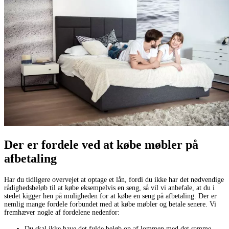
Der er fordele ved at købe møbler på
afbetaling
Har du tidligere overvejet at optage et lån, fordi du ikke har det nødvendige
rådighedsbeløb til at købe eksempelvis en seng, så vil vi anbefale, at du i
stedet kigger hen på muligheden for at købe en seng på afbetaling. Der er
nemlig mange fordele forbundet med at købe møbler og betale senere. Vi
fremhæver nogle af fordelene nedenfor:
Du skal ikke have det fulde beløb op af lommen med det samme.