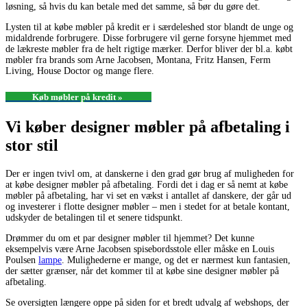
løsning, så hvis du kan betale med det samme, så bør du gøre det.
Lysten til at købe møbler på kredit er i særdeleshed stor blandt de unge og
midaldrende forbrugere. Disse forbrugere vil gerne forsyne hjemmet med
de lækreste møbler fra de helt rigtige mærker. Derfor bliver der bl.a. købt
møbler fra brands som Arne Jacobsen, Montana, Fritz Hansen, Ferm
Living, House Doctor og mange flere.
Køb møbler på kredit »
Vi køber designer møbler på afbetaling i
stor stil
Der er ingen tvivl om, at danskerne i den grad gør brug af muligheden for
at købe designer møbler på afbetaling. Fordi det i dag er så nemt at købe
møbler på afbetaling, har vi set en vækst i antallet af danskere, der går ud
og investerer i flotte designer møbler – men i stedet for at betale kontant,
udskyder de betalingen til et senere tidspunkt.
Drømmer du om et par designer møbler til hjemmet? Det kunne
eksempelvis være Arne Jacobsen spisebordsstole eller måske en Louis
Poulsen
lampe
. Mulighederne er mange, og det er nærmest kun fantasien,
der sætter grænser, når det kommer til at købe sine designer møbler på
afbetaling.
Se oversigten længere oppe på siden for et bredt udvalg af webshops, der