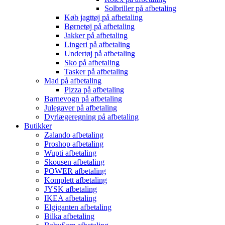
Solbriller på afbetaling
Køb jagttøj på afbetaling
Børnetøj på afbetaling
Jakker på afbetaling
Lingeri på afbetaling
Undertøj på afbetaling
Sko på afbetaling
Tasker på afbetaling
Mad på afbetaling
Pizza på afbetaling
Barnevogn på afbetaling
Julegaver på afbetaling
Dyrlægeregning på afbetaling
Butikker
Zalando afbetaling
Proshop afbetaling
Wupti afbetaling
Skousen afbetaling
POWER afbetaling
Komplett afbetaling
JYSK afbetaling
IKEA afbetaling
Elgiganten afbetaling
Bilka afbetaling