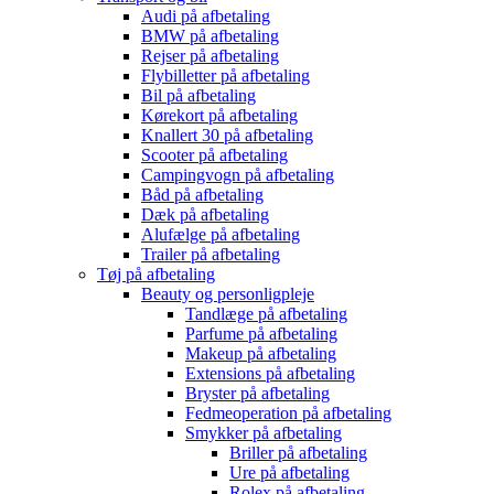
Audi på afbetaling
BMW på afbetaling
Rejser på afbetaling
Flybilletter på afbetaling
Bil på afbetaling
Kørekort på afbetaling
Knallert 30 på afbetaling
Scooter på afbetaling
Campingvogn på afbetaling
Båd på afbetaling
Dæk på afbetaling
Alufælge på afbetaling
Trailer på afbetaling
Tøj på afbetaling
Beauty og personligpleje
Tandlæge på afbetaling
Parfume på afbetaling
Makeup på afbetaling
Extensions på afbetaling
Bryster på afbetaling
Fedmeoperation på afbetaling
Smykker på afbetaling
Briller på afbetaling
Ure på afbetaling
Rolex på afbetaling