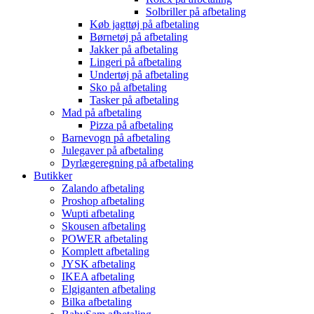
Solbriller på afbetaling
Køb jagttøj på afbetaling
Børnetøj på afbetaling
Jakker på afbetaling
Lingeri på afbetaling
Undertøj på afbetaling
Sko på afbetaling
Tasker på afbetaling
Mad på afbetaling
Pizza på afbetaling
Barnevogn på afbetaling
Julegaver på afbetaling
Dyrlægeregning på afbetaling
Butikker
Zalando afbetaling
Proshop afbetaling
Wupti afbetaling
Skousen afbetaling
POWER afbetaling
Komplett afbetaling
JYSK afbetaling
IKEA afbetaling
Elgiganten afbetaling
Bilka afbetaling