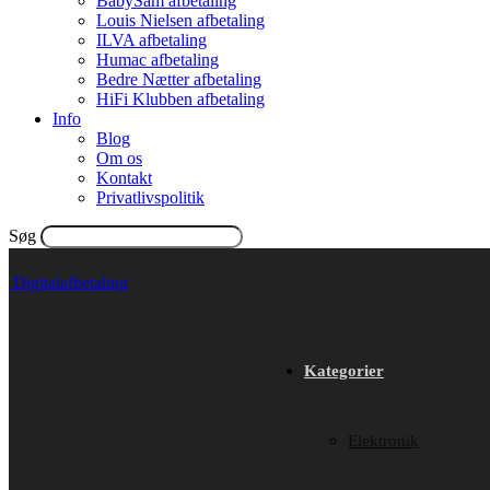
BabySam afbetaling
Louis Nielsen afbetaling
ILVA afbetaling
Humac afbetaling
Bedre Nætter afbetaling
HiFi Klubben afbetaling
Info
Blog
Om os
Kontakt
Privatlivspolitik
Søg
Digitalafbetaling
Kategorier
Elektronik