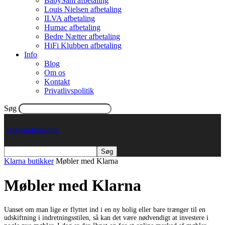
BabySam afbetaling
Louis Nielsen afbetaling
ILVA afbetaling
Humac afbetaling
Bedre Nætter afbetaling
HiFi Klubben afbetaling
Info
Blog
Om os
Kontakt
Privatlivspolitik
Søg
Digitalafbetaling
Klarna butikker
Møbler med Klarna
Møbler med Klarna
Uanset om man lige er flyttet ind i en ny bolig eller bare trænger til en
udskiftning i indretningsstilen, så kan det være nødvendigt at investere i