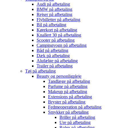
Audi på afbetaling
BMW på afbetaling
Rejser på afbetaling
Flybilletter på afbetaling
Bil på afbetaling
Kørekort på afbetaling
Knallert 30 på afbetaling
Scooter på afbetaling
Campingvogn på afbetaling
Båd på afbetaling
Dæk på afbetaling
Alufælge på afbetaling
Trailer på afbetaling
Tøj på afbetaling
Beauty og personligpleje
Tandlæge på afbetaling
Parfume på afbetaling
Makeup på afbetaling
Extensions på afbetaling
Bryster på afbetaling
Fedmeoperation på afbetaling
Smykker på afbetaling
Briller på afbetaling
Ure på afbetaling
Rolex på afbetaling