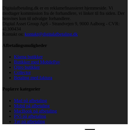
Digitalafbetaling.dk er en reklamefinansieret hjemmeside. Vi
modtager kommission fra de forhandlere, vi linker til fra siden. Der
henvises kun til udvalgte forhandlere.
Digital Asset Group ApS - Strandvejen 9, 9000 Aalborg - CVR:
41300434
Kontakt os:
kontakt@digitalafbetaling.dk
Afbetalingsmuligheder
Klarna butikker
Butikker med MobilePay
Qliro butikker
Collector
Betaling med faktura
Poplære kategorier
Mad på afbetaling
Mobil på afbetaling
MacBook på afbetaling
PS5 på afbetaling
Tøj på afbetaling