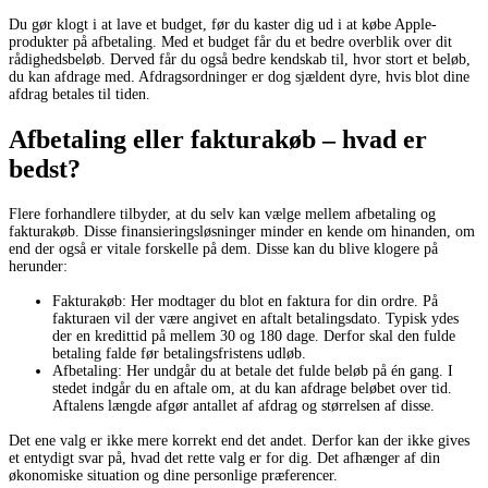
Du gør klogt i at lave et budget, før du kaster dig ud i at købe Apple-
produkter på afbetaling. Med et budget får du et bedre overblik over dit
rådighedsbeløb. Derved får du også bedre kendskab til, hvor stort et beløb,
du kan afdrage med. Afdragsordninger er dog sjældent dyre, hvis blot dine
afdrag betales til tiden.
Afbetaling eller fakturakøb – hvad er
bedst?
Flere forhandlere tilbyder, at du selv kan vælge mellem afbetaling og
fakturakøb. Disse finansieringsløsninger minder en kende om hinanden, om
end der også er vitale forskelle på dem. Disse kan du blive klogere på
herunder:
Fakturakøb: Her modtager du blot en faktura for din ordre. På
fakturaen vil der være angivet en aftalt betalingsdato. Typisk ydes
der en kredittid på mellem 30 og 180 dage. Derfor skal den fulde
betaling falde før betalingsfristens udløb.
Afbetaling: Her undgår du at betale det fulde beløb på én gang. I
stedet indgår du en aftale om, at du kan afdrage beløbet over tid.
Aftalens længde afgør antallet af afdrag og størrelsen af disse.
Det ene valg er ikke mere korrekt end det andet. Derfor kan der ikke gives
et entydigt svar på, hvad det rette valg er for dig. Det afhænger af din
økonomiske situation og dine personlige præferencer.