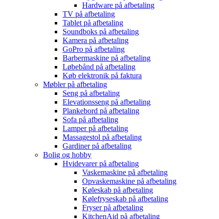
Hardware på afbetaling
TV på afbetaling
Tablet på afbetaling
Soundboks på afbetaling
Kamera på afbetaling
GoPro på afbetaling
Barbermaskine på afbetaling
Løbebånd på afbetaling
Køb elektronik på faktura
Møbler på afbetaling
Seng på afbetaling
Elevationsseng på afbetaling
Plankebord på afbetaling
Sofa på afbetaling
Lamper på afbetaling
Massagestol på afbetaling
Gardiner på afbetaling
Bolig og hobby
Hvidevarer på afbetaling
Vaskemaskine på afbetaling
Opvaskemaskine på afbetaling
Køleskab på afbetaling
Kølefryseskab på afbetaling
Fryser på afbetaling
KitchenAid på afbetaling