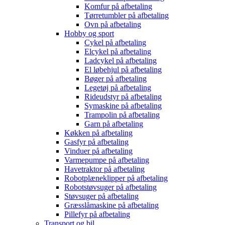
Komfur på afbetaling
Tørretumbler på afbetaling
Ovn på afbetaling
Hobby og sport
Cykel på afbetaling
Elcykel på afbetaling
Ladcykel på afbetaling
El løbehjul på afbetaling
Bøger på afbetaling
Legetøj på afbetaling
Rideudstyr på afbetaling
Symaskine på afbetaling
Trampolin på afbetaling
Garn på afbetaling
Køkken på afbetaling
Gasfyr på afbetaling
Vinduer på afbetaling
Varmepumpe på afbetaling
Havetraktor på afbetaling
Robotplæneklipper på afbetaling
Robotstøvsuger på afbetaling
Støvsuger på afbetaling
Græsslåmaskine på afbetaling
Pillefyr på afbetaling
Transport og bil