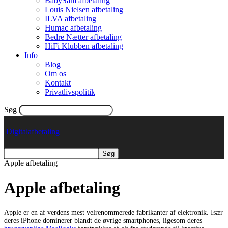
BabySam afbetaling
Louis Nielsen afbetaling
ILVA afbetaling
Humac afbetaling
Bedre Nætter afbetaling
HiFi Klubben afbetaling
Info
Blog
Om os
Kontakt
Privatlivspolitik
Søg
Digitalafbetaling
Apple afbetaling
Apple afbetaling
Apple er en af verdens mest velrenommerede fabrikanter af elektronik. Især
deres iPhone dominerer blandt de øvrige smartphones, ligesom deres