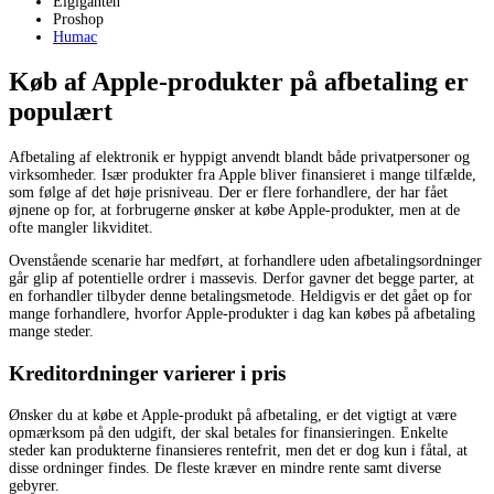
Elgiganten
Proshop
Humac
Køb af Apple-produkter på afbetaling er
populært
Afbetaling af elektronik er hyppigt anvendt blandt både privatpersoner og
virksomheder. Især produkter fra Apple bliver finansieret i mange tilfælde,
som følge af det høje prisniveau. Der er flere forhandlere, der har fået
øjnene op for, at forbrugerne ønsker at købe Apple-produkter, men at de
ofte mangler likviditet.
Ovenstående scenarie har medført, at forhandlere uden afbetalingsordninger
går glip af potentielle ordrer i massevis. Derfor gavner det begge parter, at
en forhandler tilbyder denne betalingsmetode. Heldigvis er det gået op for
mange forhandlere, hvorfor Apple-produkter i dag kan købes på afbetaling
mange steder.
Kreditordninger varierer i pris
Ønsker du at købe et Apple-produkt på afbetaling, er det vigtigt at være
opmærksom på den udgift, der skal betales for finansieringen. Enkelte
steder kan produkterne finansieres rentefrit, men det er dog kun i fåtal, at
disse ordninger findes. De fleste kræver en mindre rente samt diverse
gebyrer.