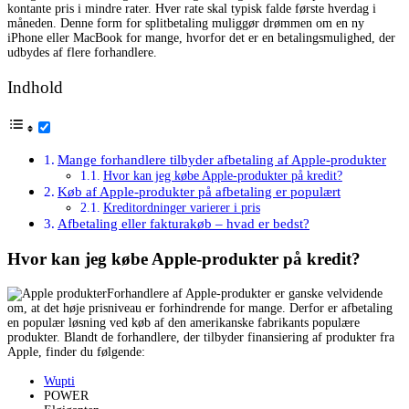
kontante pris i mindre rater. Hver rate skal typisk falde første hverdag i
måneden. Denne form for splitbetaling muliggør drømmen om en ny
iPhone eller MacBook for mange, hvorfor det er en betalingsmulighed, der
udbydes af flere forhandlere.
Indhold
Mange forhandlere tilbyder afbetaling af Apple-produkter
Hvor kan jeg købe Apple-produkter på kredit?
Køb af Apple-produkter på afbetaling er populært
Kreditordninger varierer i pris
Afbetaling eller fakturakøb – hvad er bedst?
Hvor kan jeg købe Apple-produkter på kredit?
Forhandlere af Apple-produkter er ganske velvidende
om, at det høje prisniveau er forhindrende for mange. Derfor er afbetaling
en populær løsning ved køb af den amerikanske fabrikants populære
produkter. Blandt de forhandlere, der tilbyder finansiering af produkter fra
Apple, finder du følgende:
Wupti
POWER