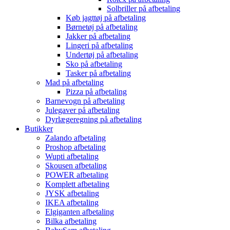
Solbriller på afbetaling
Køb jagttøj på afbetaling
Børnetøj på afbetaling
Jakker på afbetaling
Lingeri på afbetaling
Undertøj på afbetaling
Sko på afbetaling
Tasker på afbetaling
Mad på afbetaling
Pizza på afbetaling
Barnevogn på afbetaling
Julegaver på afbetaling
Dyrlægeregning på afbetaling
Butikker
Zalando afbetaling
Proshop afbetaling
Wupti afbetaling
Skousen afbetaling
POWER afbetaling
Komplett afbetaling
JYSK afbetaling
IKEA afbetaling
Elgiganten afbetaling
Bilka afbetaling