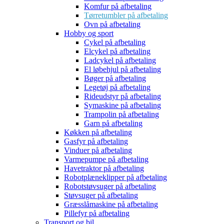
Komfur på afbetaling
Tørretumbler på afbetaling
Ovn på afbetaling
Hobby og sport
Cykel på afbetaling
Elcykel på afbetaling
Ladcykel på afbetaling
El løbehjul på afbetaling
Bøger på afbetaling
Legetøj på afbetaling
Rideudstyr på afbetaling
Symaskine på afbetaling
Trampolin på afbetaling
Garn på afbetaling
Køkken på afbetaling
Gasfyr på afbetaling
Vinduer på afbetaling
Varmepumpe på afbetaling
Havetraktor på afbetaling
Robotplæneklipper på afbetaling
Robotstøvsuger på afbetaling
Støvsuger på afbetaling
Græsslåmaskine på afbetaling
Pillefyr på afbetaling
Transport og bil