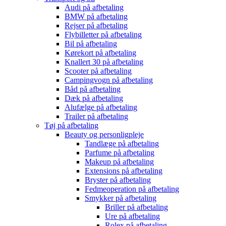
Audi på afbetaling
BMW på afbetaling
Rejser på afbetaling
Flybilletter på afbetaling
Bil på afbetaling
Kørekort på afbetaling
Knallert 30 på afbetaling
Scooter på afbetaling
Campingvogn på afbetaling
Båd på afbetaling
Dæk på afbetaling
Alufælge på afbetaling
Trailer på afbetaling
Tøj på afbetaling
Beauty og personligpleje
Tandlæge på afbetaling
Parfume på afbetaling
Makeup på afbetaling
Extensions på afbetaling
Bryster på afbetaling
Fedmeoperation på afbetaling
Smykker på afbetaling
Briller på afbetaling
Ure på afbetaling
Rolex på afbetaling