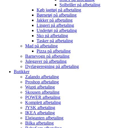
Solbriller på afbetaling
Køb jagttøj på afbetaling
Børnetøj på afbetaling
Jakker på afbetaling
Lingeri på afbetaling
Undertøj på afbetaling
Sko på afbetaling
Tasker på afbetaling
Mad på afbetaling
Pizza på afbetaling
Barnevogn på afbetaling
Julegaver på afbetaling
Dyrlægeregning på afbetaling
Butikker
Zalando afbetaling
Proshop afbetaling
Wupti afbetaling
Skousen afbetaling
POWER afbetaling
Komplett afbetaling
JYSK afbetaling
IKEA afbetaling
Elgiganten afbetaling
Bilka afbetaling