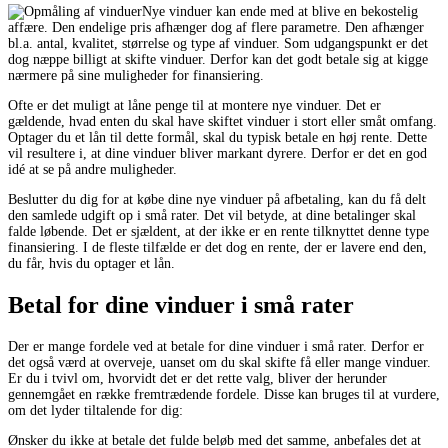
Nye vinduer kan ende med at blive en bekostelig
affære. Den endelige pris afhænger dog af flere parametre. Den afhænger
bl.a. antal, kvalitet, størrelse og type af vinduer. Som udgangspunkt er det
dog næppe billigt at skifte vinduer. Derfor kan det godt betale sig at kigge
nærmere på sine muligheder for finansiering.
Ofte er det muligt at låne penge til at montere nye vinduer. Det er
gældende, hvad enten du skal have skiftet vinduer i stort eller småt omfang.
Optager du et lån til dette formål, skal du typisk betale en høj rente. Dette
vil resultere i, at dine vinduer bliver markant dyrere. Derfor er det en god
idé at se på andre muligheder.
Beslutter du dig for at købe dine nye vinduer på afbetaling, kan du få delt
den samlede udgift op i små rater. Det vil betyde, at dine betalinger skal
falde løbende. Det er sjældent, at der ikke er en rente tilknyttet denne type
finansiering. I de fleste tilfælde er det dog en rente, der er lavere end den,
du får, hvis du optager et lån.
Betal for dine vinduer i små rater
Der er mange fordele ved at betale for dine vinduer i små rater. Derfor er
det også værd at overveje, uanset om du skal skifte få eller mange vinduer.
Er du i tvivl om, hvorvidt det er det rette valg, bliver der herunder
gennemgået en række fremtrædende fordele. Disse kan bruges til at vurdere,
om det lyder tiltalende for dig:
Ønsker du ikke at betale det fulde beløb med det samme, anbefales det at