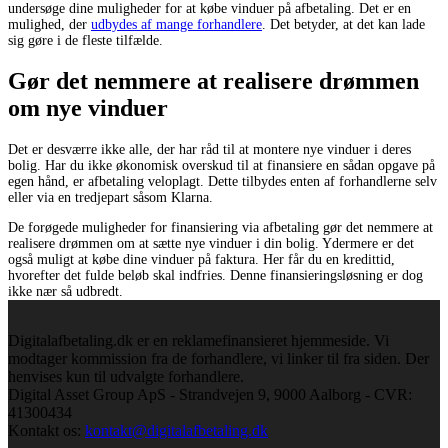
undersøge dine muligheder for at købe vinduer på afbetaling. Det er en
mulighed, der
udbydes af mange forhandlere
. Det betyder, at det kan lade
sig gøre i de fleste tilfælde.
Gør det nemmere at realisere drømmen
om nye vinduer
Det er desværre ikke alle, der har råd til at montere nye vinduer i deres
bolig. Har du ikke økonomisk overskud til at finansiere en sådan opgave på
egen hånd, er afbetaling veloplagt. Dette tilbydes enten af forhandlerne selv
eller via en tredjepart såsom Klarna.
De forøgede muligheder for finansiering via afbetaling gør det nemmere at
realisere drømmen om at sætte nye vinduer i din bolig. Ydermere er det
også muligt at købe dine vinduer på faktura. Her får du en kredittid,
hvorefter det fulde beløb skal indfries. Denne finansieringsløsning er dog
ikke nær så udbredt.
Digitalafbetaling.dk er en reklamefinansieret hjemmeside. Vi
modtager kommission fra de forhandlere, vi linker til fra siden. Der
henvises kun til udvalgte forhandlere.
Digital Asset Group ApS - Strandvejen 9, 9000 Aalborg - CVR:
41300434
Kontakt os:
kontakt@digitalafbetaling.dk