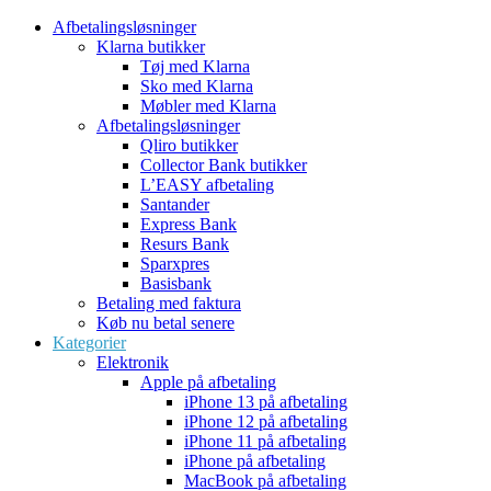
Afbetalingsløsninger
Klarna butikker
Tøj med Klarna
Sko med Klarna
Møbler med Klarna
Afbetalingsløsninger
Qliro butikker
Collector Bank butikker
L’EASY afbetaling
Santander
Express Bank
Resurs Bank
Sparxpres
Basisbank
Betaling med faktura
Køb nu betal senere
Kategorier
Elektronik
Apple på afbetaling
iPhone 13 på afbetaling
iPhone 12 på afbetaling
iPhone 11 på afbetaling
iPhone på afbetaling
MacBook på afbetaling