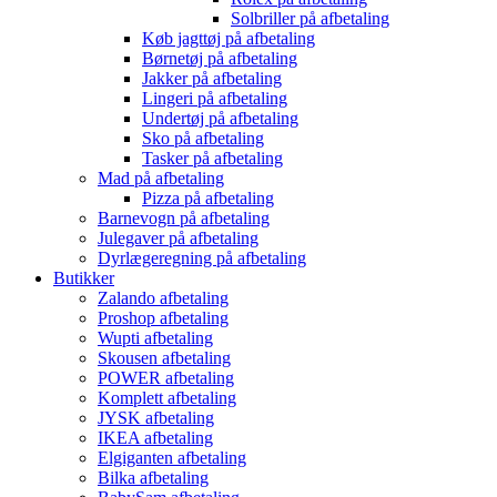
Solbriller på afbetaling
Køb jagttøj på afbetaling
Børnetøj på afbetaling
Jakker på afbetaling
Lingeri på afbetaling
Undertøj på afbetaling
Sko på afbetaling
Tasker på afbetaling
Mad på afbetaling
Pizza på afbetaling
Barnevogn på afbetaling
Julegaver på afbetaling
Dyrlægeregning på afbetaling
Butikker
Zalando afbetaling
Proshop afbetaling
Wupti afbetaling
Skousen afbetaling
POWER afbetaling
Komplett afbetaling
JYSK afbetaling
IKEA afbetaling
Elgiganten afbetaling
Bilka afbetaling