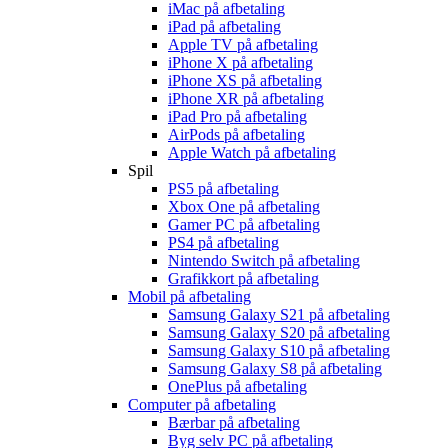
iMac på afbetaling
iPad på afbetaling
Apple TV på afbetaling
iPhone X på afbetaling
iPhone XS på afbetaling
iPhone XR på afbetaling
iPad Pro på afbetaling
AirPods på afbetaling
Apple Watch på afbetaling
Spil
PS5 på afbetaling
Xbox One på afbetaling
Gamer PC på afbetaling
PS4 på afbetaling
Nintendo Switch på afbetaling
Grafikkort på afbetaling
Mobil på afbetaling
Samsung Galaxy S21 på afbetaling
Samsung Galaxy S20 på afbetaling
Samsung Galaxy S10 på afbetaling
Samsung Galaxy S8 på afbetaling
OnePlus på afbetaling
Computer på afbetaling
Bærbar på afbetaling
Byg selv PC på afbetaling