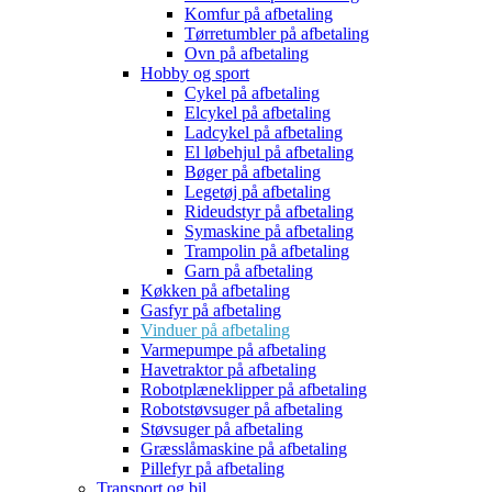
Komfur på afbetaling
Tørretumbler på afbetaling
Ovn på afbetaling
Hobby og sport
Cykel på afbetaling
Elcykel på afbetaling
Ladcykel på afbetaling
El løbehjul på afbetaling
Bøger på afbetaling
Legetøj på afbetaling
Rideudstyr på afbetaling
Symaskine på afbetaling
Trampolin på afbetaling
Garn på afbetaling
Køkken på afbetaling
Gasfyr på afbetaling
Vinduer på afbetaling
Varmepumpe på afbetaling
Havetraktor på afbetaling
Robotplæneklipper på afbetaling
Robotstøvsuger på afbetaling
Støvsuger på afbetaling
Græsslåmaskine på afbetaling
Pillefyr på afbetaling
Transport og bil