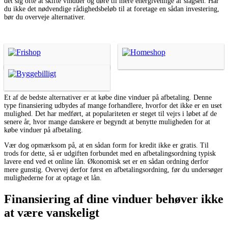
det sig ofte at skifte vinduer og døre til mere energivenlige af slagsen. Har
du ikke det nødvendige rådighedsbeløb til at foretage en sådan investering,
bør du overveje alternativer.
Et af de bedste alternativer er at købe dine vinduer på afbetaling. Denne
type finansiering udbydes af mange forhandlere, hvorfor det ikke er en uset
mulighed. Det har medført, at populariteten er steget til vejrs i løbet af de
senere år, hvor mange danskere er begyndt at benytte muligheden for at
købe vinduer på afbetaling.
Vær dog opmærksom på, at en sådan form for kredit ikke er gratis. Til
trods for dette, så er udgiften forbundet med en afbetalingsordning typisk
lavere end ved et online lån. Økonomisk set er en sådan ordning derfor
mere gunstig. Overvej derfor først en afbetalingsordning, før du undersøger
mulighederne for at optage et lån.
Finansiering af dine vinduer behøver ikke
at være vanskeligt