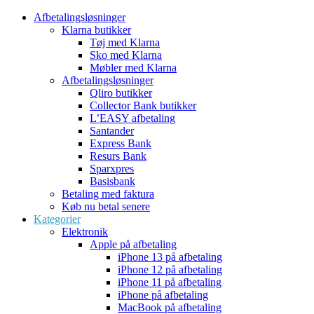
Afbetalingsløsninger
Klarna butikker
Tøj med Klarna
Sko med Klarna
Møbler med Klarna
Afbetalingsløsninger
Qliro butikker
Collector Bank butikker
L’EASY afbetaling
Santander
Express Bank
Resurs Bank
Sparxpres
Basisbank
Betaling med faktura
Køb nu betal senere
Kategorier
Elektronik
Apple på afbetaling
iPhone 13 på afbetaling
iPhone 12 på afbetaling
iPhone 11 på afbetaling
iPhone på afbetaling
MacBook på afbetaling