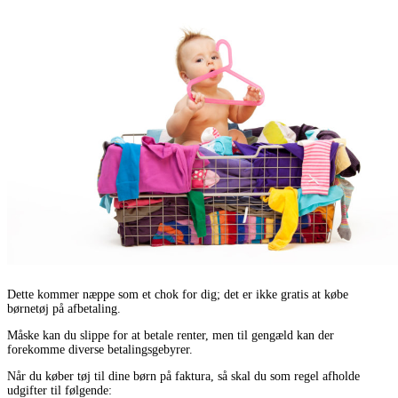
Dette kommer næppe som et chok for dig; det er ikke gratis at købe
børnetøj på afbetaling.
Måske kan du slippe for at betale renter, men til gengæld kan der
forekomme diverse betalingsgebyrer.
Når du køber tøj til dine børn på faktura, så skal du som regel afholde
udgifter til følgende: