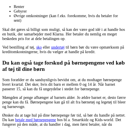
Renter
Gebyrer
Øvrige omkostninger (kan f.eks. forekomme, hvis du betaler for
sent)
Skal det gøres så billigt som muligt, så kan der være god idé i at handle hos
en butik, der samarbejder med Klarna. Her betaler du nemlig en meget
beskeden pris for at dele betalingen op.
Ved bestilling af tøj,
sko
eller
undertøj
til børn bør du være opmærksom på
kreditomkostningerne, hvis du vælger at handle på kredit.
Du kan også tage forskud på børnepengene ved køb
af tøj til dine børn
Som forælder er du sandsynligvis bevidst om, at du modtager børnepenge
hvert kvartal. Det sker, hvis dit barn er mellem 0 og 14 år. Når barnet
passerer 15, så kan du få ungeydelse i stedet for børnepenge.
Mængden af penge afhænger af barnets alder. Jo ældre barnet er, desto færre
penge kan du få. Børnepengene kan gå til alt fra børnetøj og legetøj til bleer
og barnevogn.
Ønsker du at tage hul på dine børnepenge før tid, så bør du handle på nettet.
Du kan
betale med børnepengene
hos bl.a. Smartkidz og Kids-world. Det
fungerer på den måde, at du handler i dag, men først betaler, når du