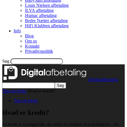
BabySam afbetaling
Louis Nielsen afbetaling
ILVA afbetaling
Humac afbetaling
Bedre Nætter afbetaling
HiFi Klubben afbetaling
Info
Blog
Om os
Kontakt
Privatlivspolitik
Søg
Digitalafbetaling
Tips og tricks
Hvad er kredit?
Tips og tricks
Hvad er kredit?
En kredit er et pengebeløb, der stilles til rådighed af en kreditgiver – det