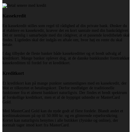
Kassekredit
En kassekredit stilles som regel til rådighed af din private bank. Ønsker du
at etablere en kassekredit, kræver det en kort samtale med din bankrådgiver.
Det er nemlig i samarbejde med din rådgiver, at et passende kreditbeløb skal
findes. Ligeledes skal der indgås en aftale om, hvor høj en rente du skal
betale.
I dag tilbyder de fleste banker både kassekreditter og et bredt udvalg af
kreditkort. Mange banker oplever dog, at de danske bankkunder foretrækker
kassekreditten til fordel for et kreditkort.
Kreditkort
Et kreditkort kan på mange punkter sammenlignes med en kassekredit, der
blot er tilknyttet et betalingskort. Derfor medfølger de traditionelle
funktioner fra et alment bankkort naturligvis. Der findes et bredt spektrum
af forskellige kreditkort, men et af de hyppigst udstedte er MasterCard
Gold.
Med MasterCard Gold kan du nyde godt af flere fordele. Blandt andet et
kreditmaksimum på op til 50.000 kr. og en glimrende rejseforsikring.
Kortet kan naturligvis benyttes i alle butikker (fysiske og online), der
normalt tager imod kort fra MasterCard.