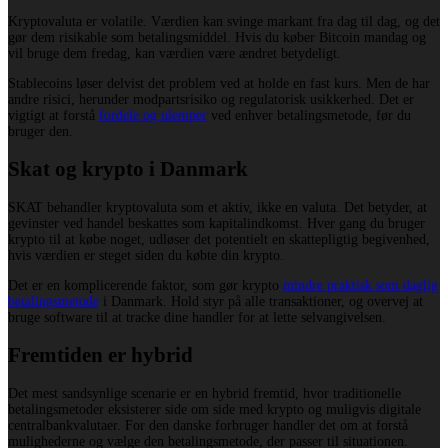
Kryptovaluta er volatile. Værdien kan svinge markant fra dag til dag, og det
gør dem risikable som betalingsmiddel. Hvis du køber Bitcoin mandag og
vil bruge dem fredag, kan værdien være ændret betydeligt.
Stablecoins løser delvist det problem ved at holde en fast kurs. Men de har
andre risici, herunder modpartsrisiko og regulatorisk usikkerhed. Det er
vigtigt at forstå
fordele og ulemper
ved enhver betalingsmetode, før du
bruger den.
Skat og krypto i Danmark
SKAT behandler kryptovaluta som et aktiv, ikke en valuta. Det betyder, at
gevinster ved handel beskattes som kapitalindkomst. Hver gang du bruger
krypto til at købe noget, udløser det potentielt en skattepligtig begivenhed,
hvis værdien er steget siden du købte din krypto.
Det er en komplicerende faktor, som gør krypto
mindre praktisk som daglig
betalingsmetode
i Danmark. Hold styr på alle transaktioner, og overvej at
bruge software til at tracke dine handler for at lette selvangivelsen.
Fremtiden er hybrid
Det mest sandsynlige scenarie er en hybrid fremtid, hvor traditionelle
betalingsmetoder eksisterer side om side med krypto og muligvis digitale
centralbankvalutaer. For den danske forbruger handler det om at forstå
mulighederne og vælge den betalingsmetode, der passer til situationen.