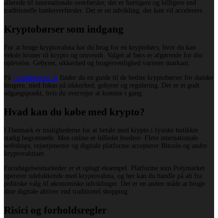
allerede til internationale overførsler, der er hurtigere og billigere end
traditionelle bankoverførsler. Det er en udvikling, der kun vil accelerere.
Kryptobørser som indgang
For at bruge kryptovaluta har du brug for en kryptobørs, hvor du kan
veksle kroner til krypto og omvendt. Valget af børs er afgørende for din
oplevelse. Gebyrer, sikkerhed og brugervenlighed varierer markant.
På
Forudsigelser.dk
finder du en guide til de bedste kryptobørser for danske
brugere, med fokus på sikkerhed, gebyrer og regulering. Det er et godt
udgangspunkt, hvis du overvejer at komme i gang.
Hvad kan du købe med krypto?
I Danmark er mulighederne for at betale med krypto i fysiske butikker
stadig begrænsede. Men online er billedet bredere. Flere internationale
webshops, rejsetjenester og digitale platforme accepterer Bitcoin og andre
kryptovalutaer.
Forudsigelsesmarkeder er et oplagt eksempel. Platforme som Polymarket
opererer udelukkende med kryptovaluta, og her kan du handle på alt fra
politiske valg til økonomiske udviklinger. Det er en anden måde at bruge
dine digitale aktiver end traditionel shopping.
Risici og forholdsregler