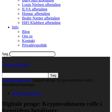
BabySam afbetaling
Louis Nielsen afbetaling
ILVA afbetaling
Humac afbetaling
Bedre Nætter afbetaling
HiFi Klubben afbetaling
Info
Blog
Om os
Kontakt
Privatlivspolitik
Søg
Digitalafbetaling
Betalingsløsninger
Digitale penge: Kryptovalutaens rolle i
fremtidens betalinger
Betalingsløsninger
Digitale penge: Kryptovalutaens rolle i
fremtidens betalinger