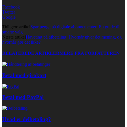
Facebook
Twitter
Google+
Tidligere artikel
Spar penge på digitale abonnementer: En guide til
smarte valg
Næste artikel
Haveting på afbetaling: Hvornår giver det mening, og
hvornår gør det ikke?
RELATEREDE ARTIKLER
MERE FRA FORFATTEREN
Betal med girokort
Betal med PayPal
Hvad er delbetaling?